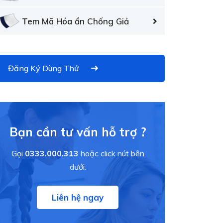
Tem Mã Hóa ẩn Chống Giả
Đăng Ký Dùng Thử
Bạn cần tư vấn hỗ trợ ?
Gọi
0333.000.313
hoặc click nút bên
dưới.
Liên hệ ngay