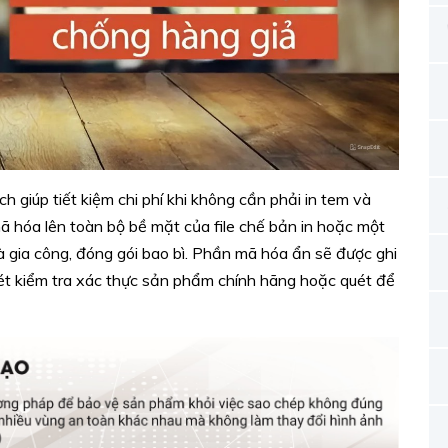
h giúp tiết kiệm chi phí khi không cần phải in tem và
ã hóa lên toàn bộ bề mặt của file chế bản in hoặc một
à gia công, đóng gói bao bì. Phần mã hóa ẩn sẽ được ghi
ét kiểm tra xác thực sản phẩm chính hãng hoặc quét để