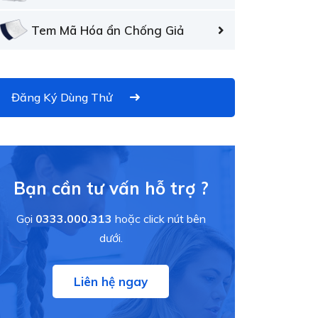
Tem Mã Hóa ẩn Chống Giả
Đăng Ký Dùng Thử
Bạn cần tư vấn hỗ trợ ?
Gọi
0333.000.313
hoặc click nút bên
dưới.
Liên hệ ngay