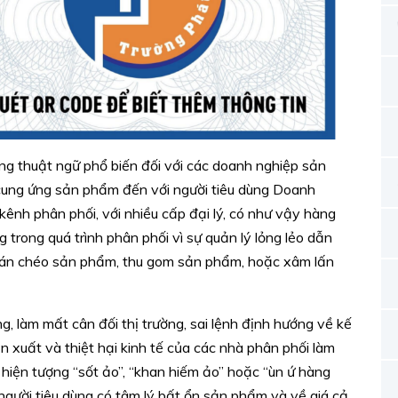
ững thuật ngữ phổ biến đối với các doanh nghiệp sản
 cung ứng sản phẩm đến với người tiêu dùng Doanh
ênh phân phối, với nhiều cấp đại lý, có như vậy hàng
rong quá trình phân phối vì sự quản lý lỏng lẻo dẫn
 bán chéo sản phẩm, thu gom sản phẩm, hoặc xâm lấn
, làm mất cân đối thị trường, sai lệnh định hướng về kế
ản xuất và thiệt hại kinh tế của các nhà phân phối làm
 hiện tượng “sốt ảo”, “khan hiếm ảo” hoặc “ùn ứ hàng
người tiêu dùng có tâm lý bất ổn sản phẩm và về giá cả