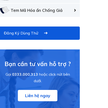
Tem Mã Hóa ẩn Chống Giả
Đăng Ký Dùng Thử
Bạn cần tư vấn hỗ trợ ?
Gọi
0333.000.313
hoặc click nút bên
dưới.
Liên hệ ngay