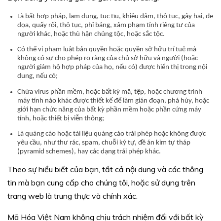
Là bất hợp pháp, lạm dụng, tục tĩu, khiêu dâm, thô tục, gây hại, đe
dọa, quấy rối, thô tục, phỉ báng, xâm phạm tính riêng tư của
người khác, hoặc thù hận chủng tộc, hoặc sắc tộc.
Có thể vi phạm luật bản quyền hoặc quyền sở hữu trí tuệ mà
không có sự cho phép rõ ràng của chủ sở hữu và người (hoặc
người giám hộ hợp pháp của họ, nếu có) được hiển thị trong nội
dung, nếu có;
Chứa virus phần mềm, hoặc bất kỳ mã, tệp, hoặc chương trình
máy tính nào khác được thiết kế để làm gián đoạn, phá hủy, hoặc
giới hạn chức năng của bất kỳ phần mềm hoặc phần cứng máy
tính, hoặc thiết bị viễn thông;
Là quảng cáo hoặc tài liệu quảng cáo trái phép hoặc không được
yêu cầu, như thư rác, spam, chuỗi ký tự, đề án kim tự tháp
(pyramid schemes), hay các dạng trái phép khác.
Theo sự hiểu biết của bạn, tất cả nội dung và các thông
tin mà bạn cung cấp cho chúng tôi, hoặc sử dụng trên
trang web là trung thực và chính xác.
Mã Hóa Việt Nam không chịu trách nhiệm đối với bất kỳ